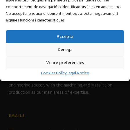
aquestes tecnologies ens permetrà processar dades com el
comportament de navegació o identificadors únics en aquest lloc.
No acceptar o retirar el consentiment pot afectar negativament
algunes funcions i característiques.
Accepta
Denega
Veure preferències
Was born when taking over the company Mecanica
Cookies Policy
Legal Notice
Llaveria, founded in 1969. We specialise in the industrial
engineering sector, with the machining and installation
production as our main areas of expertise.
EMAILS