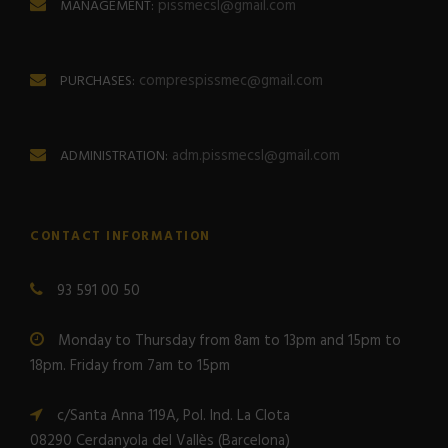
pissmecsl@gmail.com
MANAGEMENT:
comprespissmec@gmail.com
PURCHASES:
adm.pissmecsl@gmail.com
ADMINISTRATION:
CONTACT INFORMATION
93 591 00 50
Monday to Thursday from 8am to 13pm and 15pm to
18pm. Friday from 7am to 15pm
c/Santa Anna 119A, Pol. Ind. La Clota
08290 Cerdanyola del Vallès (Barcelona)