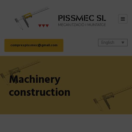
English
comprespissmec@gmail.com
Machinery
construction