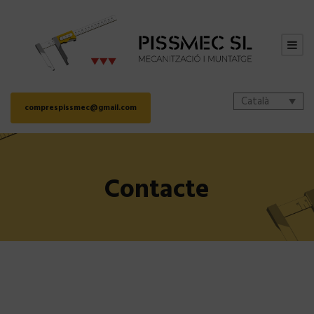
Català
comprespissmec@gmail.com
Contacte